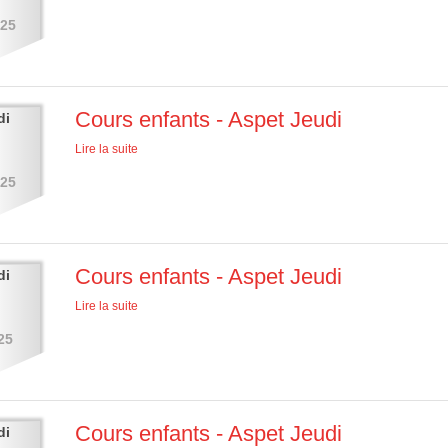
025
•
Cours enfants - Aspet Jeudi
di
Lire la suite
•
•
025
Cours enfants - Aspet Jeudi
di
Lire la suite
25
•
Cours enfants - Aspet Jeudi
di