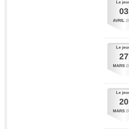
Le
jeu
03
AVRIL
2
Le
jeu
27
MARS
2
Le
jeu
20
MARS
2