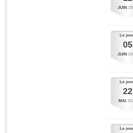
JUIN
2
•
Le
jeu
•
05
•
JUIN
2
Le
jeu
22
MAI
20
Le
jeu