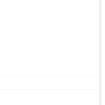
•
•
•
•
•
•