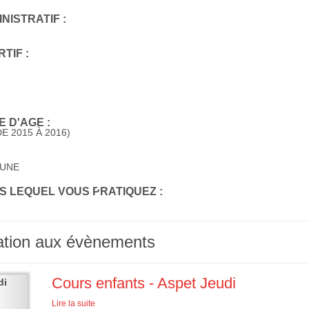
•
NISTRATIF :
•
TIF :
 D'AGE :
E 2015 À 2016)
•
•
AUNE
S LEQUEL VOUS PRATIQUEZ :
•
•
pation aux évènements
•
Cours enfants - Aspet Jeudi
di
•
Lire la suite