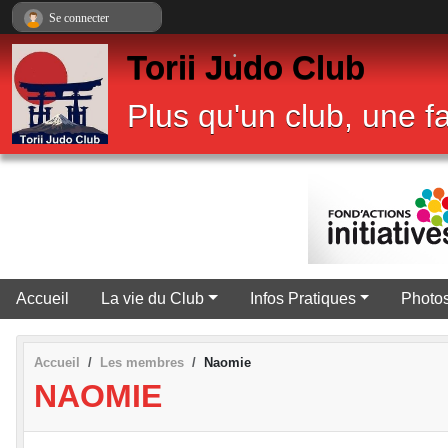
•
Panneau de gestion des cookies
Se connecter
Torii Judo Club
•
Plus qu'un club, une fa
•
Accueil
La vie du Club
Infos Pratiques
Photos
•
•
Accueil
Les membres
Naomie
NAOMIE