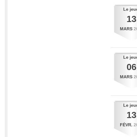
Le
jeu
13
MARS
2
Le
jeu
06
MARS
2
Le
jeu
13
FÉVR.
2