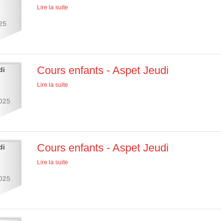
Lire la suite
25
•
Cours enfants - Aspet Jeudi
di
Lire la suite
025
Cours enfants - Aspet Jeudi
di
Lire la suite
025