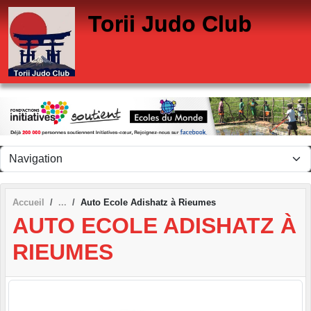
Panneau de gestion des cookies
Torii Judo Club
Accueil
Auto Ecole Adishatz à Rieumes
AUTO ECOLE ADISHATZ À
RIEUMES