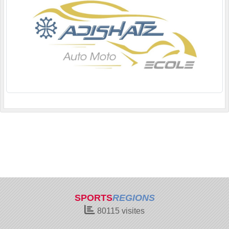
SPORTS
REGIONS
80115
visites