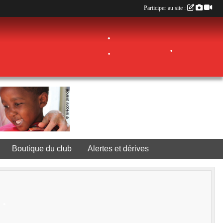
Participer au site :
•
•
•
•
•
Boutique du club
Alertes et dérives
•