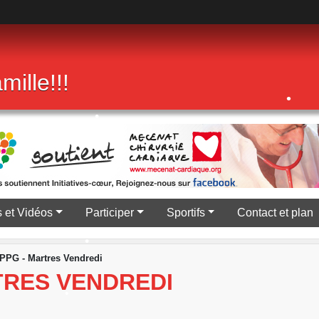
•
mille!!!
•
•
 et Vidéos
Participer
Sportifs
Contact et plan
•
•
PPG - Martres Vendredi
TRES VENDREDI
•
•