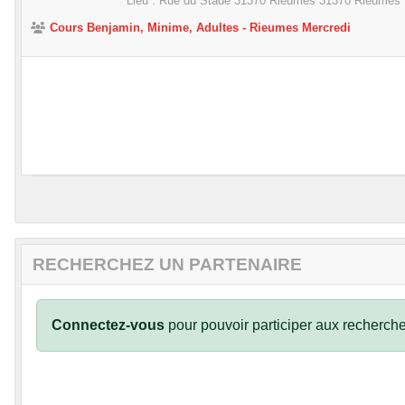
Lieu :
Rue du Stade 31370 Rieumes
31370
Rieumes
Cours Benjamin, Minime, Adultes - Rieumes Mercredi
•
RECHERCHEZ UN PARTENAIRE
Connectez-vous
pour pouvoir participer aux recherche