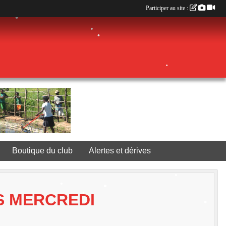
Participer au site :
•
•
•
•
Boutique du club
Alertes et dérives
•
S MERCREDI
•
•
•
•
•