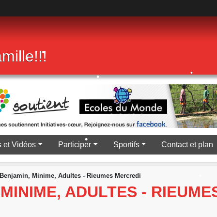
•
mille!!!
•
•
•
•
•
 et Vidéos
Participer
Sportifs
Contact et plan
•
Benjamin, Minime, Adultes - Rieumes Mercredi
MINIME, ADULTES - RIEUME