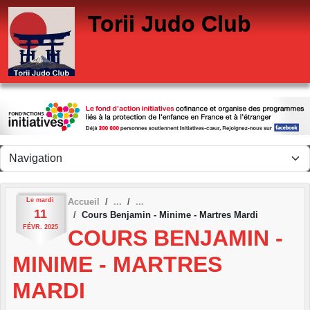
Panneau de gestion des cookies
Torii Judo Club
Le
mardi
Accueil
11
Cours Benjamin - Minime - Martres Mardi
FÉVR.
2025
COURS BENJAMIN -
MINIME - MARTRES
MARDI