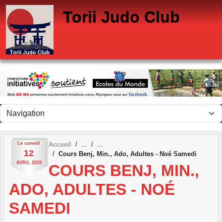
Panneau de gestion des cookies
Torii Judo Club
Le
samedi
Accueil
12
Cours Benj, Min., Ado, Adultes - Noé Samedi
AVRIL
2025
COURS BENJ, MIN.,
ADO, ADULTES - NOÉ
SAMEDI