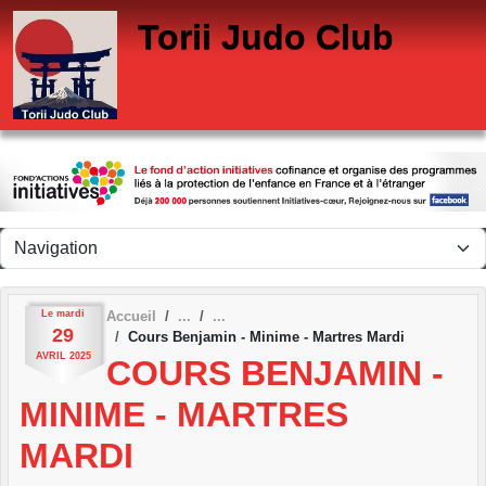
Panneau de gestion des cookies
Torii Judo Club
Le
mardi
Accueil
29
Cours Benjamin - Minime - Martres Mardi
AVRIL
2025
COURS BENJAMIN -
MINIME - MARTRES
MARDI