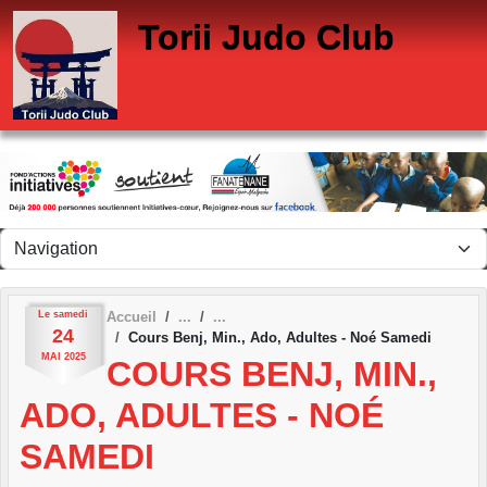
Panneau de gestion des cookies
Torii Judo Club
Le
samedi
Accueil
24
Cours Benj, Min., Ado, Adultes - Noé Samedi
MAI
2025
COURS BENJ, MIN.,
ADO, ADULTES - NOÉ
SAMEDI