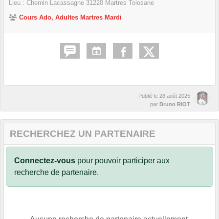
Lieu :
Chemin Lacassagne
31220
Martres Tolosane
Cours Ado, Adultes Martres Mardi
Publié le
28 août 2025
par
Bruno RIOT
RECHERCHEZ UN PARTENAIRE
Connectez-vous
pour pouvoir participer aux
recherche de partenaire.