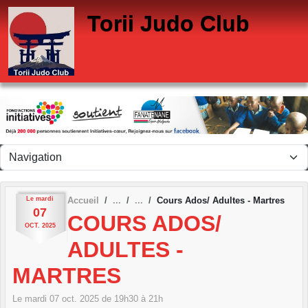
Panneau de gestion des cookies
Torii Judo Club
Le
mardi
Accueil
Cours Ados/ Adultes - Martres
07
COURS ADOS/
OCT.
2025
ADULTES -
MARTRES
Le
mardi
07
oct.
2025
de 19h30 à 21h