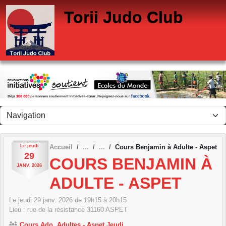
Panneau de gestion des cookies
Torii Judo Club
Le
jeudi
Accueil
Cours Benjamin à Adulte - Aspet
29
COURS BENJAMIN À
JANV.
2026
ADULTE - ASPET
Le
jeudi
29
janv.
2026
de 19h15 à 20h15
Lieu :
rue de la résistance
31160
ASPET
Cours Ado, Adultes - Aspet Jeudi