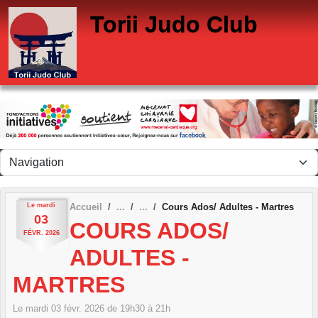
Panneau de gestion des cookies
Torii Judo Club
Le
mardi
Accueil
Cours Ados/ Adultes - Martres
03
COURS ADOS/
FÉVR.
2026
ADULTES -
MARTRES
Le
mardi
03
févr.
2026
de 19h30 à 21h