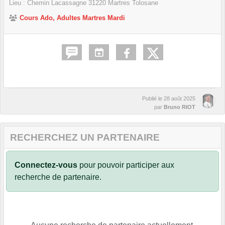
Lieu :
Chemin Lacassagne
31220
Martres Tolosane
Cours Ado, Adultes Martres Mardi
Publié le
28 août 2025
par
Bruno RIOT
RECHERCHEZ UN PARTENAIRE
Connectez-vous
pour pouvoir participer aux
recherche de partenaire.