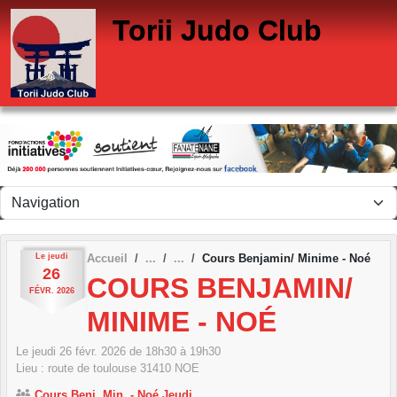
Panneau de gestion des cookies
Torii Judo Club
Le
jeudi
Accueil
Cours Benjamin/ Minime - Noé
26
COURS BENJAMIN/
FÉVR.
2026
MINIME - NOÉ
Le
jeudi
26
févr.
2026
de 18h30 à 19h30
Lieu :
route de toulouse
31410
NOE
Cours Benj, Min. - Noé Jeudi