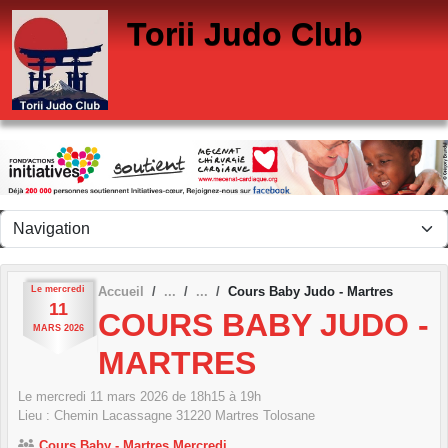
Panneau de gestion des cookies
Torii Judo Club
Le
mercredi
Accueil
Cours Baby Judo - Martres
11
COURS BABY JUDO -
MARS
2026
MARTRES
Le
mercredi
11
mars
2026
de 18h15 à 19h
Lieu :
Chemin Lacassagne
31220
Martres Tolosane
Cours Baby - Martres Mercredi