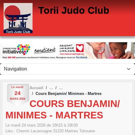
Panneau de gestion des cookies
Torii Judo Club
Le
mardi
Accueil
24
Cours Benjamin/ Minimes - Martres
MARS
2026
COURS BENJAMIN/
MINIMES - MARTRES
Le
mardi
24
mars
2026
de 18h15 à 19h30
Lieu :
Chemin Lacassagne
31220
Martres Tolosane