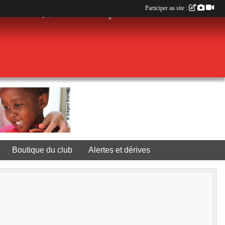
Participer au site :
•
•
•
•
•
•
•
Boutique du club
Alertes et dérives