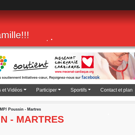
mille!!!
•
•
 et Vidéos
Participer
Sportifs
Contact et plan
MP/ Poussin - Martres
IN - MARTRES
•