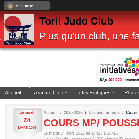
Panneau de gestion des cookies
Se connecter
•
Torii Judo Club
Plus qu'un club, une fa
•
•
•
Accueil
La vie du Club
Infos Pratiques
Photos
•
Accueil
2025-2026
Les évènements
Cours 
Le
mardi
24
COURS MP/ POUSS
MARS
2026
Le
mardi
24
mars
2026
de 17h15 à 18h15