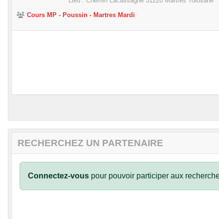
Lieu :
Chemin Lacassagne
31220
Martres Tolosane
Cours MP - Poussin - Martres Mardi
RECHERCHEZ UN PARTENAIRE
Connectez-vous
pour pouvoir participer aux recherche