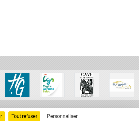
r
Tout refuser
Personnaliser
•
•
•
•
•
•