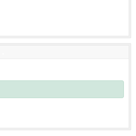
•
•
•
•