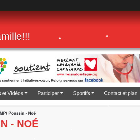
mille!!!
•
•
 et Vidéos
Participer
Sportifs
Contact et plan
MP/ Poussin - Noé
•
N - NOÉ
•