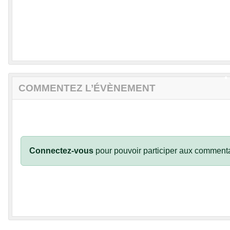
•
•
•
COMMENTEZ L’ÉVÈNEMENT
•
•
•
Connectez-vous
pour pouvoir participer aux commenta
•
•