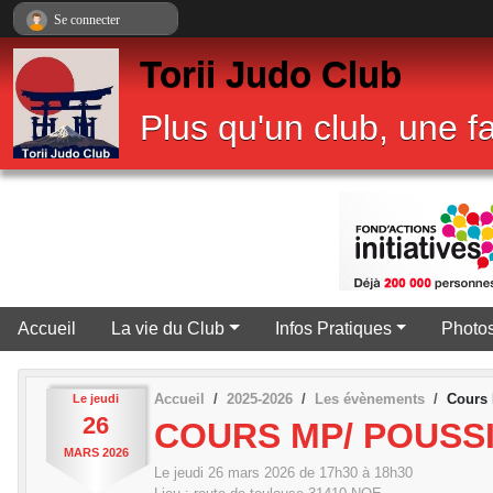
Panneau de gestion des cookies
Se connecter
Torii Judo Club
Plus qu'un club, une fa
•
•
Accueil
La vie du Club
Infos Pratiques
Photos
Accueil
2025-2026
Les évènements
Cours 
Le
jeudi
26
COURS MP/ POUSSI
MARS
2026
Le
jeudi
26
mars
2026
de 17h30 à 18h30