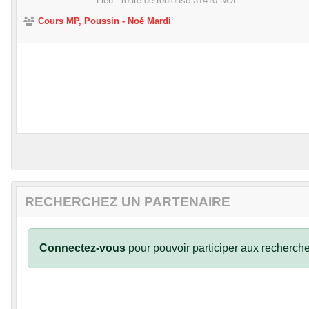
Lieu :
route de toulouse
31410
NOE
Cours MP, Poussin - Noé Mardi
•
RECHERCHEZ UN PARTENAIRE
Connectez-vous
pour pouvoir participer aux recherche