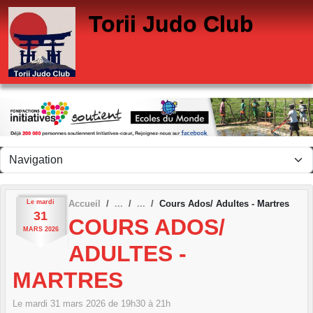
Panneau de gestion des cookies
Torii Judo Club
Le
mardi
Accueil
Cours Ados/ Adultes - Martres
31
COURS ADOS/
MARS
2026
ADULTES -
MARTRES
Le
mardi
31
mars
2026
de 19h30 à 21h