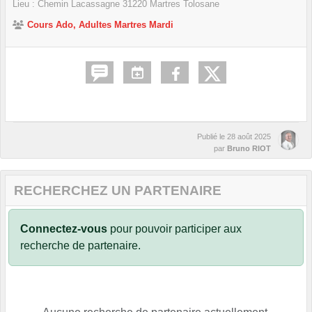
Lieu :
Chemin Lacassagne
31220
Martres Tolosane
Cours Ado, Adultes Martres Mardi
Publié le
28 août 2025
par
Bruno RIOT
RECHERCHEZ UN PARTENAIRE
Connectez-vous
pour pouvoir participer aux
recherche de partenaire.