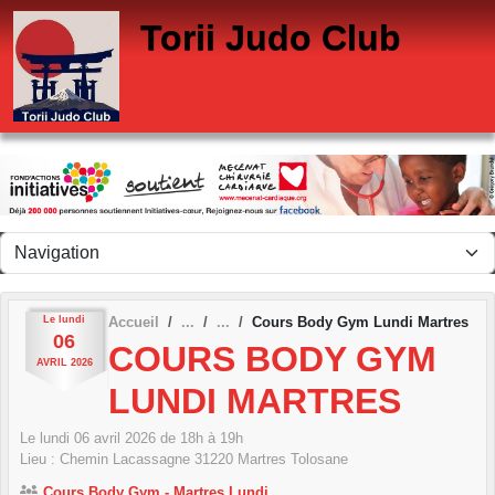
Panneau de gestion des cookies
Torii Judo Club
Le
lundi
Accueil
Cours Body Gym Lundi Martres
06
COURS BODY GYM
AVRIL
2026
LUNDI MARTRES
Le
lundi
06
avril
2026
de 18h à 19h
Lieu :
Chemin Lacassagne
31220
Martres Tolosane
Cours Body Gym - Martres Lundi