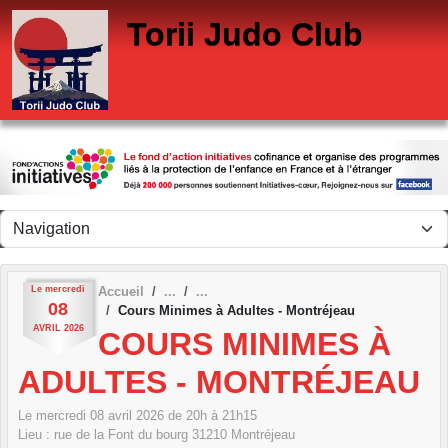
Panneau de gestion des cookies
Torii Judo Club
Le
mercredi
Accueil
08
Cours Minimes à Adultes - Montréjeau
AVRIL
2026
COURS MINIMES À
ADULTES - MONTRÉJEAU
Le
mercredi
08
avril
2026
de 20h à 21h15
Lieu :
rue de la Font du bourg
31210
Montréjeau