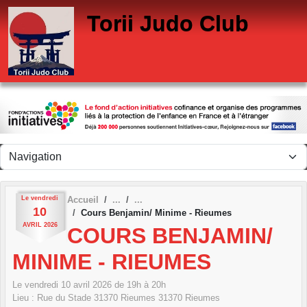
Panneau de gestion des cookies
Torii Judo Club
Le
vendredi
Accueil
10
Cours Benjamin/ Minime - Rieumes
AVRIL
2026
COURS BENJAMIN/
MINIME - RIEUMES
Le
vendredi
10
avril
2026
de 19h à 20h
Lieu :
Rue du Stade 31370 Rieumes
31370
Rieumes