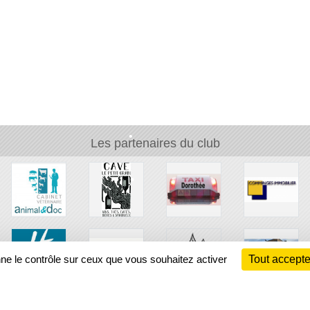
Les partenaires du club
•
•
nne le contrôle sur ceux que vous souhaitez activer
Tout accepte
•