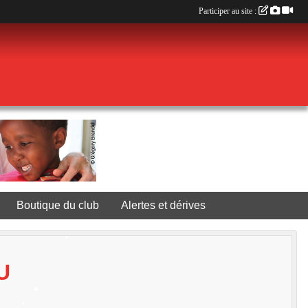
Participer au site :
•
Boutique du club
Alertes et dérives
U
•