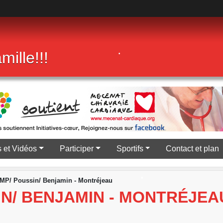
mille!!!
•
 et Vidéos
Participer
Sportifs
Contact et plan
MP/ Poussin/ Benjamin - Montréjeau
IN/ BENJAMIN - MONTRÉJEA
•