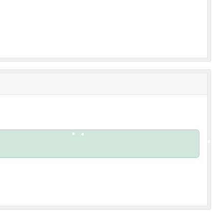
•
•
•
•
•
•
•