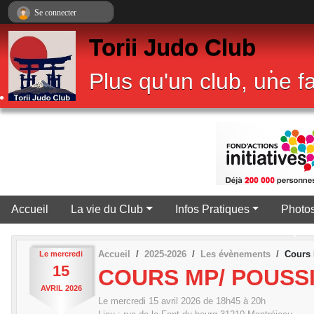
Panneau de gestion des cookies
Se connecter
Torii Judo Club
Plus qu'un club, une fa
•
•
Accueil
La vie du Club
Infos Pratiques
Photos
•
•
Accueil
2025-2026
Les évènements
Cours 
Le
mercredi
15
•
COURS MP/ POUSS
AVRIL
2026
Le
mercredi
15
avril
2026
de 18h45 à 20h