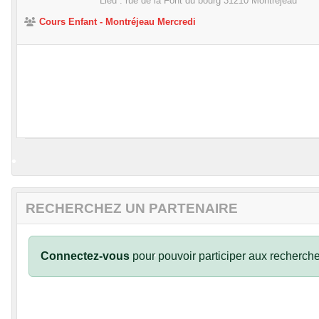
Lieu :
rue de la Font du bourg
31210
Montréjeau
•
Cours Enfant - Montréjeau Mercredi
•
•
•
RECHERCHEZ UN PARTENAIRE
Connectez-vous
pour pouvoir participer aux recherche
•
•