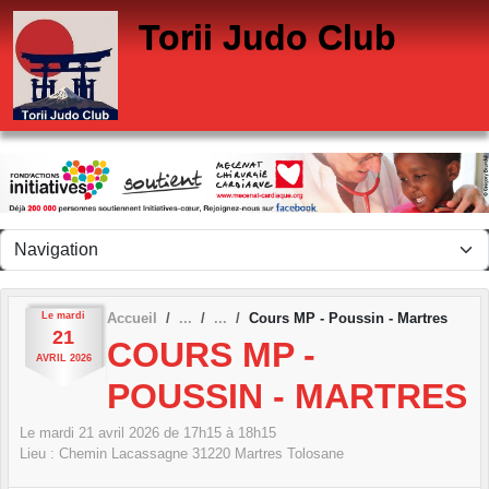
Panneau de gestion des cookies
Torii Judo Club
Le
mardi
Accueil
Cours MP - Poussin - Martres
21
COURS MP -
AVRIL
2026
POUSSIN - MARTRES
Le
mardi
21
avril
2026
de 17h15 à 18h15
Lieu :
Chemin Lacassagne
31220
Martres Tolosane