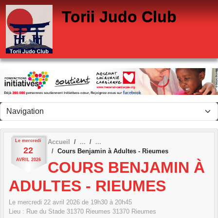
Panneau de gestion des cookies
Torii Judo Club
Le
mercredi
Accueil
22
Cours Benjamin à Adultes - Rieumes
AVRIL
2026
COURS BENJAMIN À
ADULTES - RIEUMES
Le
mercredi
22
avril
2026
de 19h30 à 20h45
Lieu :
Rue du Stade 31370 Rieumes
31370
Rieumes