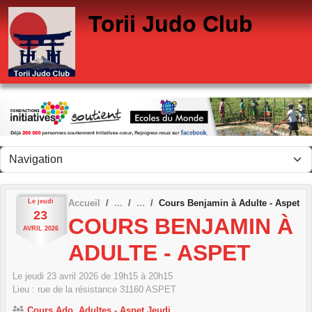
Panneau de gestion des cookies
Torii Judo Club
Le
jeudi
Accueil
Cours Benjamin à Adulte - Aspet
23
COURS BENJAMIN À
AVRIL
2026
ADULTE - ASPET
Le
jeudi
23
avril
2026
de 19h15 à 20h15
Lieu :
rue de la résistance
31160
ASPET
Cours Ado, Adultes - Aspet Jeudi