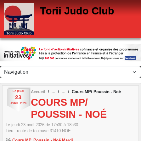
Panneau de gestion des cookies
Torii Judo Club
Le
jeudi
Accueil
Cours MP/ Poussin - Noé
23
COURS MP/
AVRIL
2026
POUSSIN - NOÉ
Le
jeudi
23
avril
2026
de 17h30 à 18h30
Lieu :
route de toulouse
31410
NOE
Cours MP, Poussin - Noé Mardi