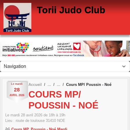
Panneau de gestion des cookies
Torii Judo Club
Le
mardi
Accueil
Cours MP/ Poussin - Noé
28
COURS MP/
AVRIL
2026
POUSSIN - NOÉ
Le
mardi
28
avril
2026
de 18h à 19h
Lieu :
route de toulouse
31410
NOE
Cours MP, Poussin - Noé Mardi