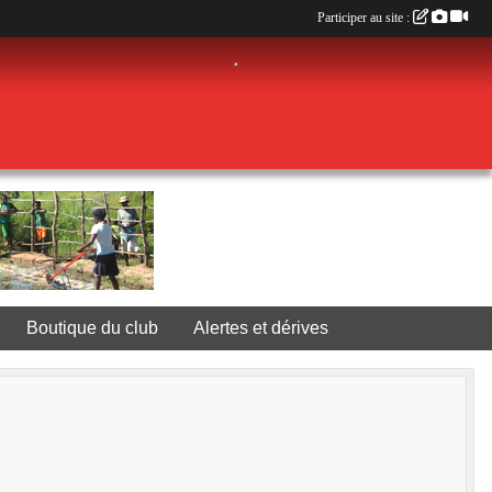
Participer au site :
•
•
•
•
Boutique du club
Alertes et dérives
•
•