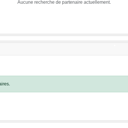
•
Aucune recherche de partenaire actuellement.
•
•
•
•
•
ires.
•