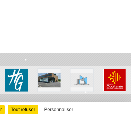
•
•
r
Tout refuser
Personnaliser
•