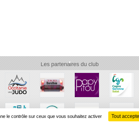
•
•
Les partenaires du club
•
•
nne le contrôle sur ceux que vous souhaitez activer
Tout accepte