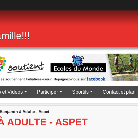
•
•
•
mille!!!
 et Vidéos
Participer
Sportifs
Contact et plan
Benjamin à Adulte - Aspet
 ADULTE - ASPET