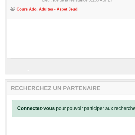
Lieu :
rue de la résistance
31160
ASPET
Cours Ado, Adultes - Aspet Jeudi
•
•
•
•
•
RECHERCHEZ UN PARTENAIRE
Connectez-vous
pour pouvoir participer aux recherche