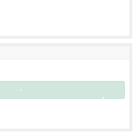
•
•
•
•
•