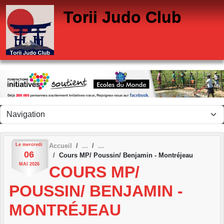
Panneau de gestion des cookies
Torii Judo Club
Le
mercredi
Accueil
06
Cours MP/ Poussin/ Benjamin - Montréjeau
MAI
2026
COURS MP/
POUSSIN/ BENJAMIN -
MONTRÉJEAU