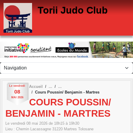
Panneau de gestion des cookies
Torii Judo Club
Le
vendredi
Accueil
08
Cours Poussin/ Benjamin - Martres
MAI
2026
COURS POUSSIN/
BENJAMIN - MARTRES
Le
vendredi
08
mai
2026
de 18h15 à 19h30
Lieu :
Chemin Lacassagne
31220
Martres Tolosane