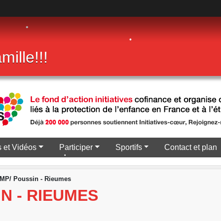
•
•
•
•
•
•
mille!!!
•
•
•
•
 et Vidéos
Participer
Sportifs
Contact et plan
•
•
MP/ Poussin - Rieumes
N - RIEUMES