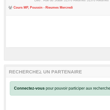
Lieu :
Rue du Stade 31370 Rieumes
31370
Rieumes
•
Cours MP, Poussin - Rieumes Mercredi
•
•
RECHERCHEZ UN PARTENAIRE
•
Connectez-vous
pour pouvoir participer aux recherche