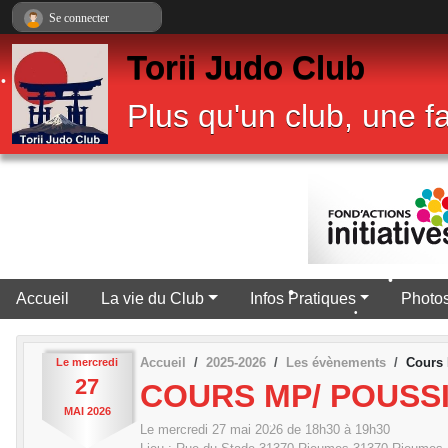
Panneau de gestion des cookies
•
Se connecter
Torii Judo Club
Plus qu'un club, une fa
•
•
•
•
•
•
Accueil
La vie du Club
Infos Pratiques
Photos
•
•
•
Accueil
2025-2026
Les évènements
Cours 
Le
mercredi
27
COURS MP/ POUSSI
MAI
2026
Le
mercredi
27
mai
2026
de 18h30 à 19h30