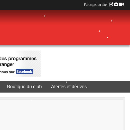
Participer au site :
•
•
•
•
Boutique du club
Alertes et dérives
•
•
•