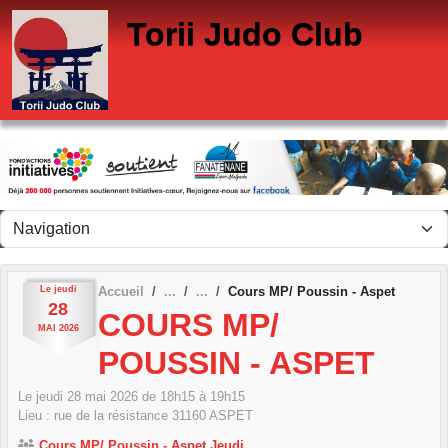
Panneau de gestion des cookies
Torii Judo Club
Le
jeudi
Accueil
Cours MP/ Poussin - Aspet
28
COURS MP/
MAI
2026
POUSSIN - ASPET
Le
jeudi
28
mai
2026
de 18h15 à 19h15
Lieu :
rue de la résistance
31160
ASPET
Cours MP/ Poussin - Aspet Jeudi