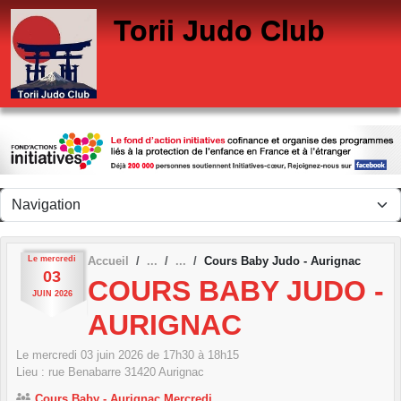
Panneau de gestion des cookies
Torii Judo Club
Le
mercredi
Accueil
Cours Baby Judo - Aurignac
03
COURS BABY JUDO -
JUIN
2026
AURIGNAC
Le
mercredi
03
juin
2026
de 17h30 à 18h15
Lieu :
rue Benabarre
31420
Aurignac
Cours Baby - Aurignac Mercredi