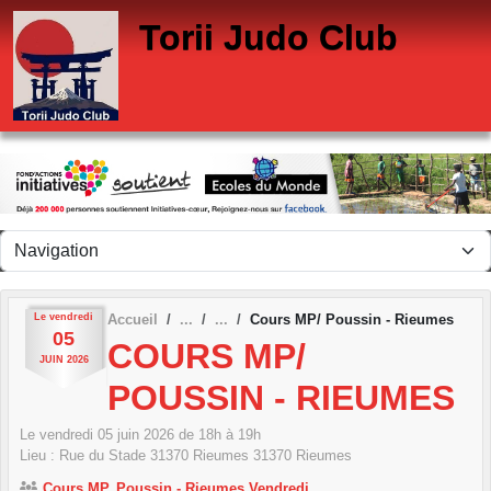
Panneau de gestion des cookies
Torii Judo Club
Le
vendredi
Accueil
Cours MP/ Poussin - Rieumes
05
COURS MP/
JUIN
2026
POUSSIN - RIEUMES
Le
vendredi
05
juin
2026
de 18h à 19h
Lieu :
Rue du Stade 31370 Rieumes
31370
Rieumes
Cours MP, Poussin - Rieumes Vendredi