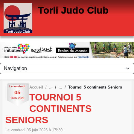
Panneau de gestion des cookies
Torii Judo Club
Le
vendredi
Accueil
Tournoi 5 continents Seniors
05
TOURNOI 5
JUIN
2026
CONTINENTS
SENIORS
Le
vendredi
05
juin
2026
à 17h30