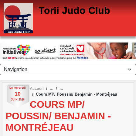
Panneau de gestion des cookies
Torii Judo Club
Le
mercredi
Accueil
10
Cours MP/ Poussin/ Benjamin - Montréjeau
JUIN
2026
COURS MP/
POUSSIN/ BENJAMIN -
MONTRÉJEAU