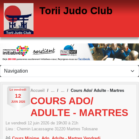
Panneau de gestion des cookies
Torii Judo Club
Le
vendredi
Accueil
Cours Ado/ Adulte - Martres
12
COURS ADO/
JUIN
2026
ADULTE - MARTRES
Le
vendredi
12
juin
2026
de 19h30 à 21h
Lieu :
Chemin Lacassagne
31220
Martres Tolosane
Cours Minime, Ado, Adulte - Martres Vendredi