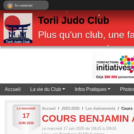
Panneau de gestion des cookies
Se connecter
•
Torii Judo Club
•
•
•
Plus qu'un club, une fa
•
•
•
•
•
•
•
Accueil
La vie du Club
Infos Pratiques
Photos
•
Accueil
2025-2026
Les évènements
Cours 
Le
mercredi
17
COURS BENJAMIN 
JUIN
2026
Le
mercredi
17
juin
2026
de 19h15 à 20h15
•