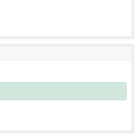
•
•
•