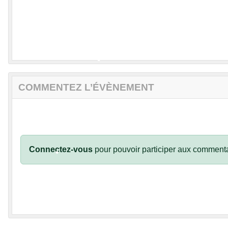
•
COMMENTEZ L’ÉVÈNEMENT
•
Connectez-vous
pour pouvoir participer aux commenta
•
•