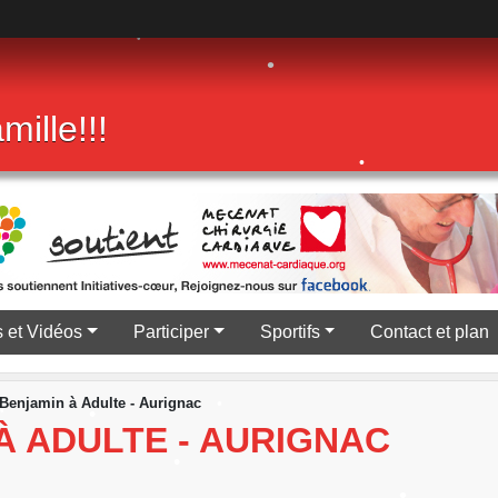
•
•
mille!!!
•
•
 et Vidéos
Participer
Sportifs
Contact et plan
•
Benjamin à Adulte - Aurignac
À ADULTE - AURIGNAC
•
•