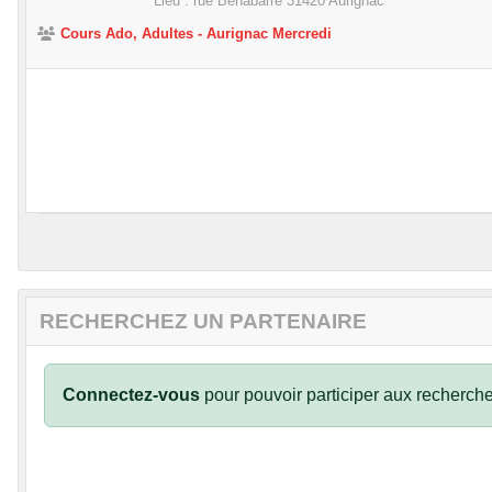
Lieu :
rue Benabarre
31420
Aurignac
•
Cours Ado, Adultes - Aurignac Mercredi
•
•
•
•
RECHERCHEZ UN PARTENAIRE
•
Connectez-vous
pour pouvoir participer aux recherche