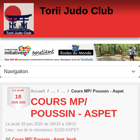
Panneau de gestion des cookies
Torii Judo Club
Le
jeudi
Accueil
Cours MP/ Poussin - Aspet
18
COURS MP/
JUIN
2026
POUSSIN - ASPET
Le
jeudi
18
juin
2026
de 18h15 à 19h15
Lieu :
rue de la résistance
31160
ASPET
Cours MP/ Poussin - Aspet Jeudi