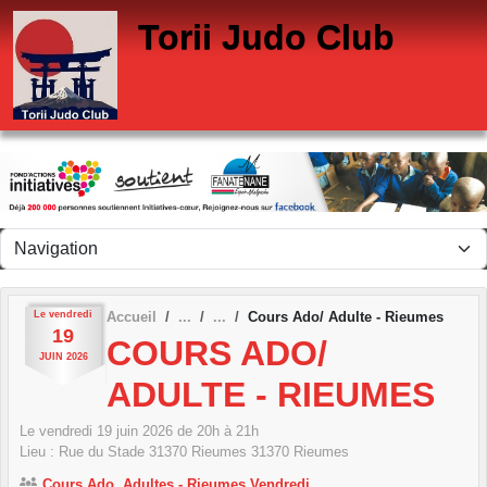
Panneau de gestion des cookies
Torii Judo Club
Le
vendredi
Accueil
Cours Ado/ Adulte - Rieumes
19
COURS ADO/
JUIN
2026
ADULTE - RIEUMES
Le
vendredi
19
juin
2026
de 20h à 21h
Lieu :
Rue du Stade 31370 Rieumes
31370
Rieumes
Cours Ado, Adultes - Rieumes Vendredi