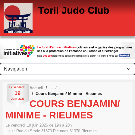
Panneau de gestion des cookies
Torii Judo Club
Le
vendredi
Accueil
19
Cours Benjamin/ Minime - Rieumes
JUIN
2026
COURS BENJAMIN/
MINIME - RIEUMES
Le
vendredi
19
juin
2026
de 19h à 20h
Lieu :
Rue du Stade 31370 Rieumes
31370
Rieumes