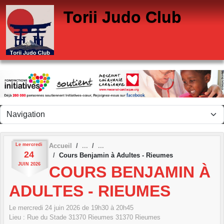
Panneau de gestion des cookies
Torii Judo Club
Le
mercredi
Accueil
24
Cours Benjamin à Adultes - Rieumes
JUIN
2026
COURS BENJAMIN À
ADULTES - RIEUMES
Le
mercredi
24
juin
2026
de 19h30 à 20h45
Lieu :
Rue du Stade 31370 Rieumes
31370
Rieumes