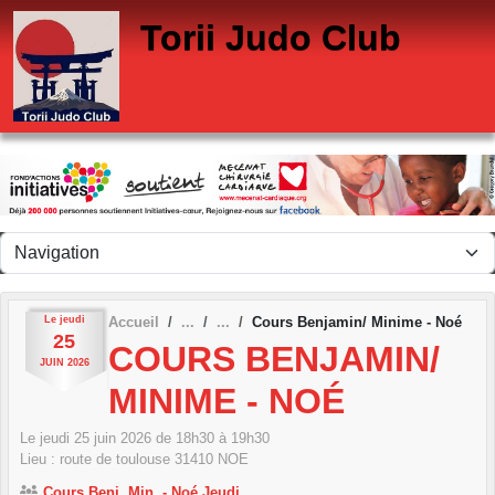
Panneau de gestion des cookies
Torii Judo Club
Le
jeudi
Accueil
Cours Benjamin/ Minime - Noé
25
COURS BENJAMIN/
JUIN
2026
MINIME - NOÉ
Le
jeudi
25
juin
2026
de 18h30 à 19h30
Lieu :
route de toulouse
31410
NOE
Cours Benj, Min. - Noé Jeudi