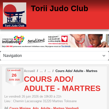
Panneau de gestion des cookies
Torii Judo Club
Le
vendredi
Accueil
Cours Ado/ Adulte - Martres
26
COURS ADO/
JUIN
2026
ADULTE - MARTRES
Le
vendredi
26
juin
2026
de 19h30 à 21h
Lieu :
Chemin Lacassagne
31220
Martres Tolosane
Cours Minime, Ado, Adulte - Martres Vendredi