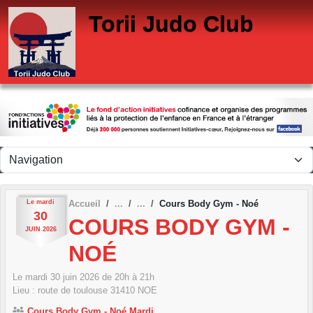
Panneau de gestion des cookies
Torii Judo Club
Le
mardi
Accueil
Cours Body Gym - Noé
30
COURS BODY GYM -
JUIN
2026
NOÉ
Le
mardi
30
juin
2026
de 20h à 21h
Lieu :
route de toulouse
31410
NOE
Cours Body Gym - Noé Mardi